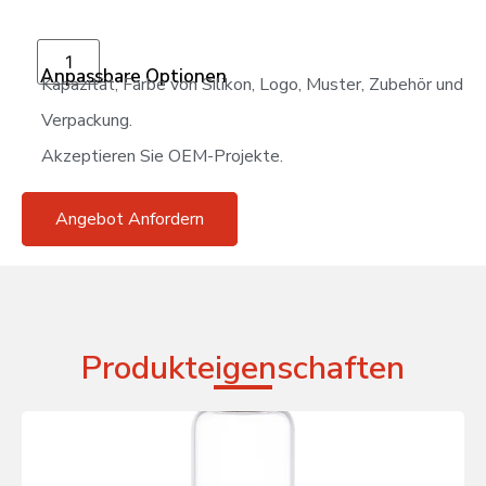
In den Warenkorb
Anpassbare Optionen
Kapazität, Farbe von Silikon, Logo, Muster, Zubehör und
Verpackung.
Akzeptieren Sie OEM-Projekte.
Angebot Anfordern
Produkteigenschaften