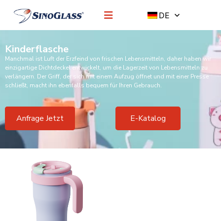
DE
Kinderflasche
Manchmal ist Luft der Erzfeind von frischen Lebensmitteln, daher haben wir
einzigartige Dichtdeckel entwickelt, um die Lagerzeit von Lebensmitteln zu
verlängern. Der Griff, der sich mit einem Aufzug öffnet und mit einer Presse
schließt, macht ihn ebenfalls bequem für Ihren Gebrauch.
Anfrage Jetzt
E-Katalog