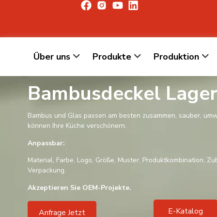
Über uns
Produkte
Produktion
Bambusdeckel Lage
Bambus und Glas passen am besten zusammen, sauber, umwe
können Ihre Küche verschönern.
Anpassbar:
Material, Farbe, Logo, Größe, Muster, Produktkombination, Zu
Verpackung.
Akzeptieren Sie OEM-Projekte.
E-Katalog
Anfrage Jetzt