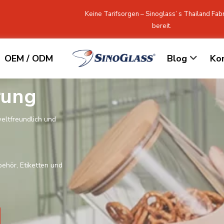
Keine Tarifsorgen – Sinoglass’ s Thailand Fabri
bereit.
OEM / ODM
Blog
Ko
rung
ltfreundlich und
behör, Etiketten und