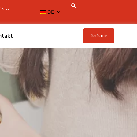
k ist
DE
ntakt
Anfrage