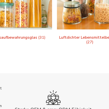
saufbewahrungsglas
(31)
Luftdichter Lebensmittelb
(27)
t
n