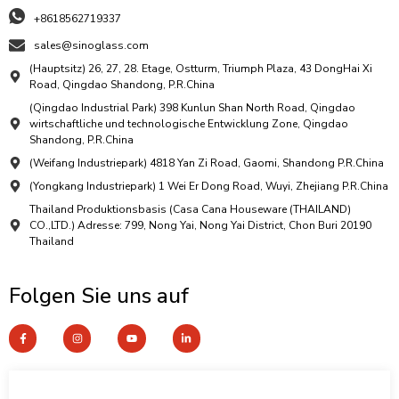
+8618562719337
sales@sinoglass.com
(Hauptsitz) 26, 27, 28. Etage, Ostturm, Triumph Plaza, 43 DongHai Xi
Road, Qingdao Shandong, P.R.China
(Qingdao Industrial Park) 398 Kunlun Shan North Road, Qingdao
wirtschaftliche und technologische Entwicklung Zone, Qingdao
Shandong, P.R.China
(Weifang Industriepark) 4818 Yan Zi Road, Gaomi, Shandong P.R.China
(Yongkang Industriepark) 1 Wei Er Dong Road, Wuyi, Zhejiang P.R.China
Thailand Produktionsbasis (Casa Cana Houseware (THAILAND)
CO.,LTD.) Adresse: 799, Nong Yai, Nong Yai District, Chon Buri 20190
Thailand
Folgen Sie uns auf