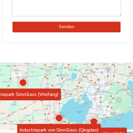
Senden
triepark SinoGlass (Weifang)
Industriepark von SinoGlass (Qingdao)