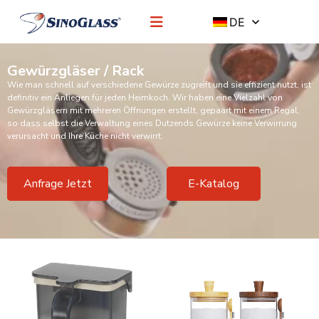
DE
Gewürzgläser / Rack
Wie man schnell auf verschiedene Gewürze zugreift und sie effizient nutzt, ist
definitiv ein Anliegen für jeden Heimkoch. Wir haben eine Vielzahl von
Gewürzgläsern mit mehreren Öffnungen erstellt, gepaart mit einem Regal,
so dass selbst die Verwaltung eines Dutzends Gewürze keine Verwirrung
verursacht und Ihre Küche nicht verwirrt.
Anfrage Jetzt
E-Katalog