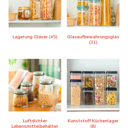
Lagerung Gläser
(45)
Glasaufbewahrungsglas
(31)
Luftdichter
Kunststoff Küchenlager
Lebensmittelbehälter
(8)