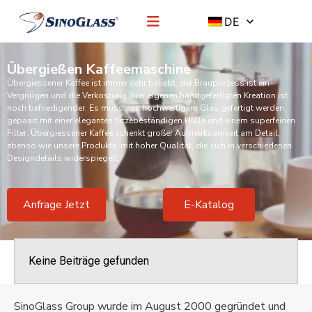
DE
Übergießen Kaffeemaschine
Übergiessener Kaffee ist immer sehr beliebt, der Brauprozess ist ein
Vergnügen und die Verkostung Ihrer eigenen handgefertigten Kreation ist
noch befriedigender. Es muss aus hochwertigem Glas gefertigt werden,
gepaart mit einer eleganten hitzebeständigen Hülle und einem superfeinen
Filter. Übergiessener Kaffee schenkt großer Aufmerksamkeit am Detail,
ebenso wie unsere Produkte, mit hoher Qualität, die sich in verschiedenen
Designdetails widerspiegelt.
Anfrage Jetzt
E-Katalog
Keine Beiträge gefunden
SinoGlass Group wurde im August 2000 gegründet und