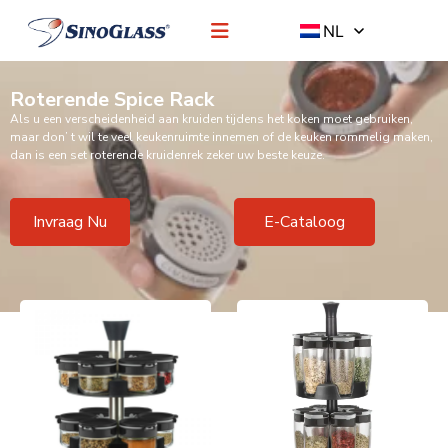
NL
Roterende Spice Rack
Als u een verscheidenheid aan kruiden tijdens het koken moet gebruiken,
maar don’ t wil te veel keukenruimte innemen of de keuken rommelig maken,
dan is een set roterende kruidenrek zeker uw beste keuze.
Invraag Nu
E-Cataloog