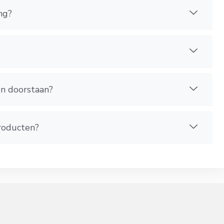
ng?
en doorstaan?
producten?