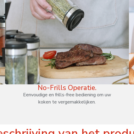
No-Frills Operatie.
Eenvoudige en frills-free bediening om uw
koken te vergemakkelijken.
schrijving van het prod