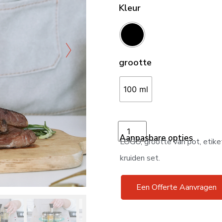
Kleur
grootte
100 ml
Toevoegen aan win
Aanpasbare opties
LOGO, grootte van pot, etike
kruiden set.
Een Offerte Aanvragen