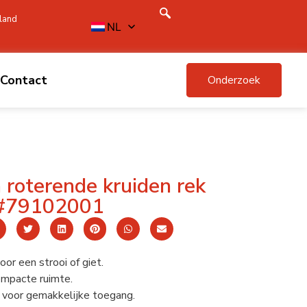
land
NL
Contact
Onderzoek
roterende kruiden rek
#79102001
or een strooi of giet.
mpacte ruimte.
 voor gemakkelijke toegang.