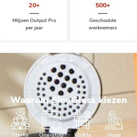
20+
500+
Miljoen Output Pcs
Geschoolde
per jaar
werknemers
Waarom SinoGlass kiezen
Sterke
One-stop
Strikte
Hoge