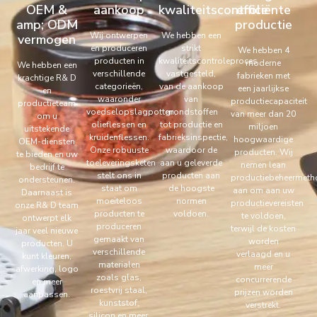
OEM &
aankoop
kwaliteitscontrole
efficiënte
amp; ODM
productie
Wij ontwerpen
We hebben een
vermogen
en produceren
strikt
We hebben 4
producten in
kwaliteitscontroleproces
moderne
We hebben een
verschillende
vastgesteld,
fabrieken met
krachtige R& D
categorieën,
van de aankoop
een jaarlijkse
en
waaronder
van
productiecapaciteit
productieteam
voedselopslagpotten,
grondstoffen
van meer dan 20
om u
olieflessen en
tot productie en
miljoen
uitstekende
kruidenflessen.
fabrieksinspectie,
hoogwaardige
OEM-diensten
Onze robuuste
waardoor de
producten. Wij
te bieden en uw
toeleveringsketen
aan u geleverde
nemen lean
bedrijf te
stelt ons in
producten aan
productiebeheermet
ondersteunen.
staat om
de hoogste
aan om aan uw
Daarnaast is
moeiteloos
normen
productievereisten
onze R& D team
producten te
voldoen.
te voldoen,
ontwerpt elk
produceren
terwijl de kosten
jaar veel nieuwe
gemaakt van
worden
producten. U
verschillende
verlaagd en u
kunt kleuren,
materialen
meer
afwerking, logo
zoals glas,
concurrerende
en meer
roestvrij staal,
prijzen worden
aanpassen.
kunststof,
verstrekt.
silicon en meer.