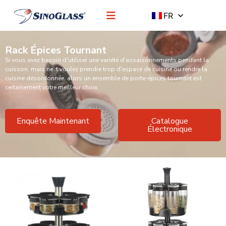
FR
Rack Épices Tournant
Si vous avez besoin d'utiliser une variété d'assaisonnements pendant la
cuisson, mais ne’ t voulez prendre trop d'espace de cuisine ou rendre la
cuisine désordonnée, alors un ensemble de porte-épices tournant est
certainement votre meilleur choix.
Enquête Maintenant
Catalogue
Électronique