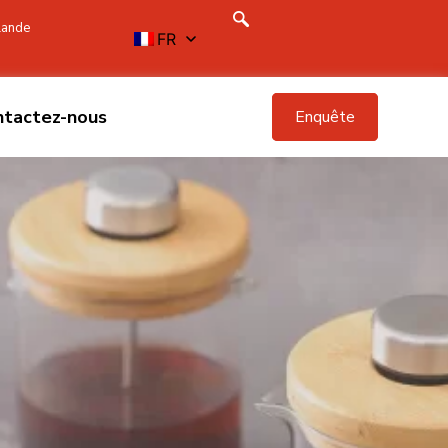
ïlande
FR
ntactez-nous
Enquête