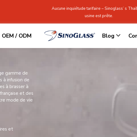
Aucune inquiétude tarifaire – Sinoglass’ s Tha
usine est prête.
OEM / ODM
Blog
Co
arge gamme de
s à infusion de
res à brasser à
 française et des
otre mode de vie
ires et