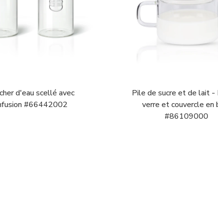
cher d'eau scellé avec
Pile de sucre et de lait -
nfusion #66442002
verre et couvercle en 
#86109000