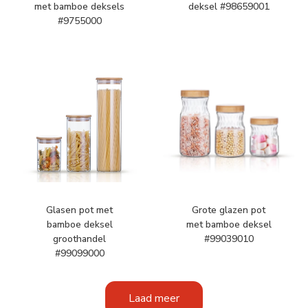
met bamboe deksels
deksel #98659001
#9755000
Glasen pot met
Grote glazen pot
bamboe deksel
met bamboe deksel
groothandel
#99039010
#99099000
Laad meer