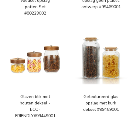
voedsel opslag
opslag geen plastic
potten Set
ontwerp #99469001
#88229002
Glazen blik met
Getextureerd glas
houten deksel -
opslag met kurk
ECO-
deksel #99459001
FRIENDLY#99449001