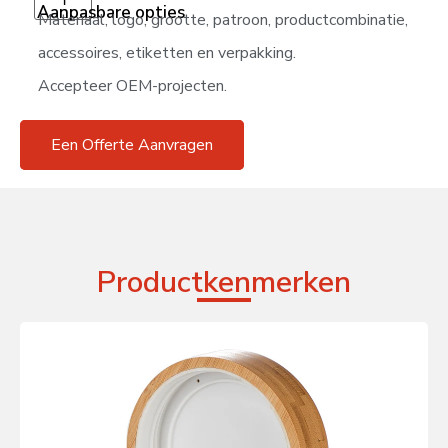
Aanpasbare opties
Materiaal, logo, grootte, patroon, productcombinatie,
accessoires, etiketten en verpakking.
Accepteer OEM-projecten.
Een Offerte Aanvragen
Productkenmerken