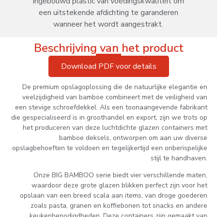
ingebouwd plastic van voedingskwaliteit om
een ​​uitstekende afdichting te garanderen
wanneer het wordt aangestrakt.
Beschrijving van het product
Download PDF voor details
De premium opslagoplossing die de natuurlijke elegantie en
veelzijdigheid van bamboe combineert met de veiligheid van
een stevige schroefdekkel. Als een toonaangevende fabrikant
die gespecialiseerd is in groothandel en export, zijn we trots op
het produceren van deze luchtdichte glazen containers met
bamboe deksels, ontworpen om aan uw diverse
opslagbehoeften te voldoen en tegelijkertijd een onberispelijke
stijl te handhaven.
Onze BIG BAMBOO serie biedt vier verschillende maten,
waardoor deze grote glazen blikken perfect zijn voor het
opslaan van een breed scala aan items, van droge goederen
zoals pasta, granen en koffiebonen tot snacks en andere
keukenbenodigdheden. Deze containers zijn gemaakt van