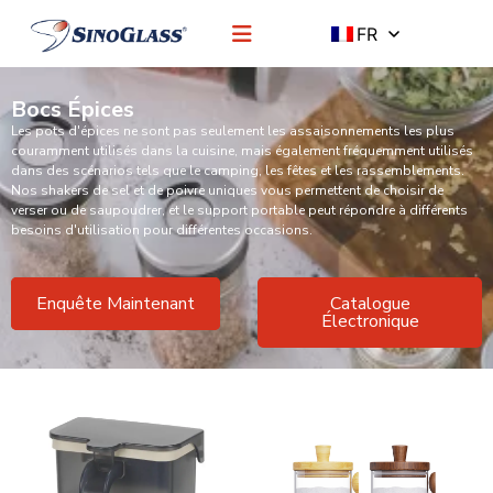
FR
Bocs Épices
Les pots d'épices ne sont pas seulement les assaisonnements les plus
couramment utilisés dans la cuisine, mais également fréquemment utilisés
dans des scénarios tels que le camping, les fêtes et les rassemblements.
Nos shakers de sel et de poivre uniques vous permettent de choisir de
verser ou de saupoudrer, et le support portable peut répondre à différents
besoins d'utilisation pour différentes occasions.
Enquête Maintenant
Catalogue
Électronique