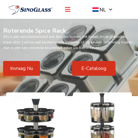
NL
Roterende Spice Rack
Als u een verscheidenheid aan kruiden tijdens het koken moet gebruiken,
maar don’ t wil te veel keukenruimte innemen of de keuken rommelig maken,
dan is een set roterende kruidenrek zeker uw beste keuze.
Invraag Nu
E-Cataloog