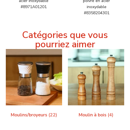
acier inoxydable
poivre en acier
#8971A01201
inoxydable
#8358204301
Catégories que vous
pourriez aimer
Moulins/broyeurs
(22)
Moulin à bois
(4)