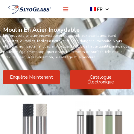
FR
Moulin En Acier Inoxydable
Les broyeurs en acier inoxydable ont de nombreux avantages, étant
robustes, durables, faciles à nettoyer et sans danger alimentaire. Nous
utilisons non seulement l'acier inoxydable 18/8 de haute qualité, mais nous
pouvons également appliquer divers traitements de surface, tels que la
gravure laser, la pulvérisation, le sablage et la peinture.
Enquête Maintenant
Catalogue
Électronique