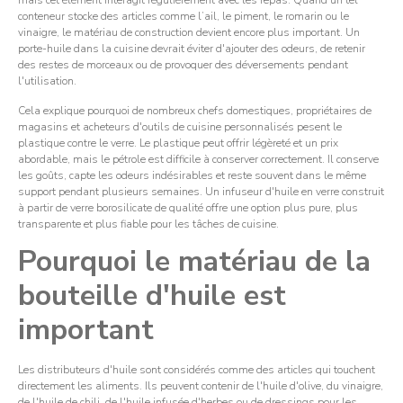
mais cet élément interagit régulièrement avec les repas. Quand un tel
conteneur stocke des articles comme l’ail, le piment, le romarin ou le
vinaigre, le matériau de construction devient encore plus important. Un
porte-huile dans la cuisine devrait éviter d'ajouter des odeurs, de retenir
des restes de morceaux ou de provoquer des déversements pendant
l'utilisation.
Cela explique pourquoi de nombreux chefs domestiques, propriétaires de
magasins et acheteurs d'outils de cuisine personnalisés pesent le
plastique contre le verre. Le plastique peut offrir légèreté et un prix
abordable, mais le pétrole est difficile à conserver correctement. Il conserve
les goûts, capte les odeurs indésirables et reste souvent dans le même
support pendant plusieurs semaines. Un infuseur d'huile en verre construit
à partir de verre borosilicate de qualité offre une option plus pure, plus
transparente et plus fiable pour les tâches de cuisine.
Pourquoi le matériau de la
bouteille d'huile est
important
Les distributeurs d'huile sont considérés comme des articles qui touchent
directement les aliments. Ils peuvent contenir de l'huile d'olive, du vinaigre,
de l'huile de chili, de l'huile infusée d'herbes ou de dressings pour les