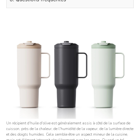
Un récipient d'huile d'olive est généralement assis à côté de la surface de
cuisson, près de la chaleur, de l'humidité de la vapeur, de la lumière directe
et des doigts humides. Cela semble être un aspect mineur de la cuisine,