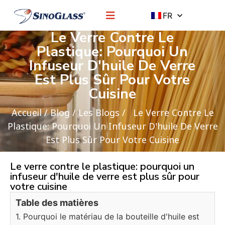
FR
Le Verre Contre Le
Plastique: Pourquoi Un
Infuseur D'huile De Verre
Est Plus Sûr Pour Votre
Cuisine
Accueil
/
Blog
/
Les Blogs
/ Le Verre Contre Le
Plastique: Pourquoi Un Infuseur D'huile De Verre
Est Plus Sûr Pour Votre Cuisine
Le verre contre le plastique: pourquoi un
infuseur d'huile de verre est plus sûr pour
votre cuisine
Table des matières
1. Pourquoi le matériau de la bouteille d'huile est