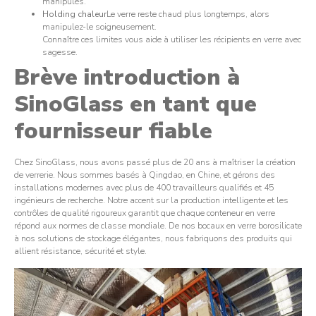
manipulés.
Holding chaleur
Le verre reste chaud plus longtemps, alors
manipulez-le soigneusement.
Connaître ces limites vous aide à utiliser les récipients en verre avec
sagesse.
Brève introduction à
SinoGlass en tant que
fournisseur fiable
Chez SinoGlass, nous avons passé plus de 20 ans à maîtriser la création
de verrerie. Nous sommes basés à Qingdao, en Chine, et gérons des
installations modernes avec plus de 400 travailleurs qualifiés et 45
ingénieurs de recherche. Notre accent sur la production intelligente et les
contrôles de qualité rigoureux garantit que chaque conteneur en verre
répond aux normes de classe mondiale. De nos bocaux en verre borosilicate
à nos solutions de stockage élégantes, nous fabriquons des produits qui
allient résistance, sécurité et style.