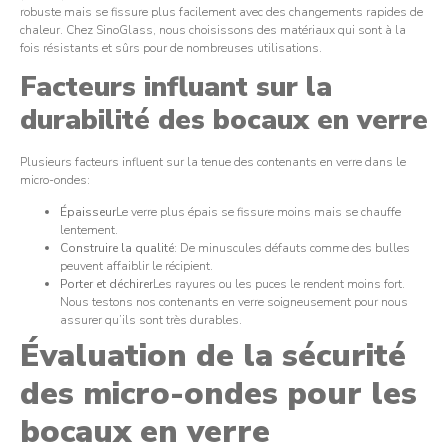
robuste mais se fissure plus facilement avec des changements rapides de
chaleur. Chez SinoGlass, nous choisissons des matériaux qui sont à la
fois résistants et sûrs pour de nombreuses utilisations.
Facteurs influant sur la
durabilité des bocaux en verre
Plusieurs facteurs influent sur la tenue des contenants en verre dans le
micro-ondes:
Épaisseur
Le verre plus épais se fissure moins mais se chauffe
lentement.
Construire la qualité
: De minuscules défauts comme des bulles
peuvent affaiblir le récipient.
Porter et déchirer
Les rayures ou les puces le rendent moins fort.
Nous testons nos contenants en verre soigneusement pour nous
assurer qu’ils sont très durables.
Évaluation de la sécurité
des micro-ondes pour les
bocaux en verre