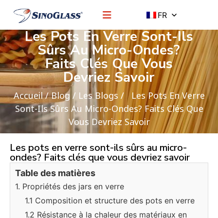
FR
Les Pots En Verre Sont-Ils
Sûrs Au Micro-Ondes?
Faits Clés Que Vous
Devriez Savoir
Accueil
/
Blog
/
Les Blogs
/ Les Pots En Verre
Sont-Ils Sûrs Au Micro-Ondes? Faits Clés Que
Vous Devriez Savoir
Les pots en verre sont-ils sûrs au micro-
ondes? Faits clés que vous devriez savoir
Table des matières
1. Propriétés des jars en verre
1.1 Composition et structure des pots en verre
1.2 Résistance à la chaleur des matériaux en