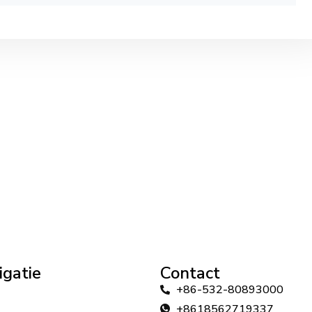
igatie
Contact
+86-532-80893000
+8618562719337