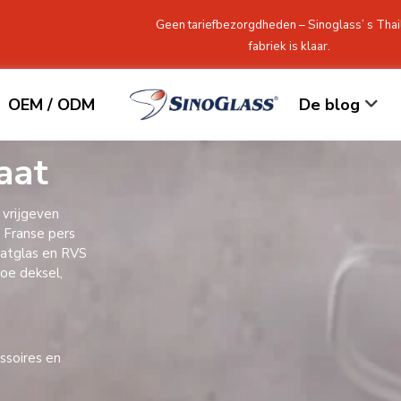
Geen tariefbezorgdheden – Sinoglass’ s Thai
fabriek is klaar.
OEM / ODM
De blog
aat
 vrijgeven
n Franse pers
aatglas en RVS
boe deksel,
essoires en