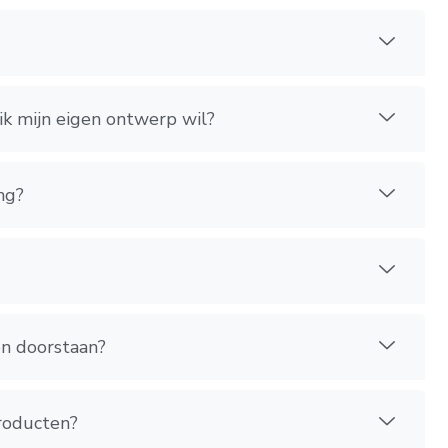
ik mijn eigen ontwerp wil?
ng?
en doorstaan?
producten?