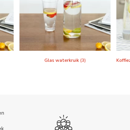
Glas waterkruik
(3)
Koffi
en
ek