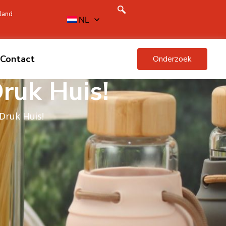
land
NL
Contact
Onderzoek
ruk Huis!
Druk Huis!