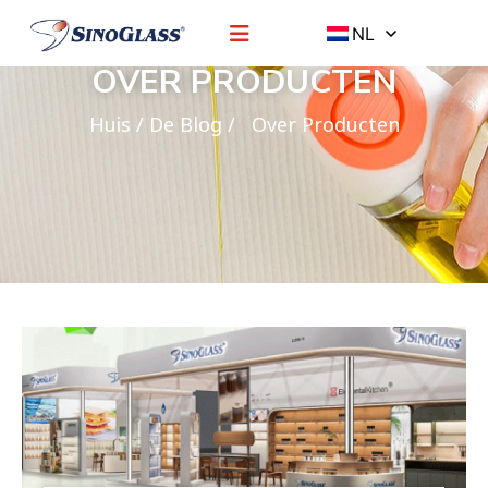
NL
OVER PRODUCTEN
Huis
/
De Blog
/ Over Producten