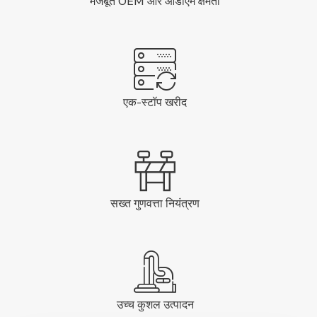
मजबूत OEM और ओडीएम क्षमता
एक-स्टॉप खरीद
सख्त गुणवत्ता नियंत्रण
उच्च कुशल उत्पादन