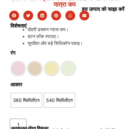
यात्रा कप
इस उत्पाद को साझा करें
विशेषताएं
दोहरी ढक्कन ग्लास कप।
बटन लॉक स्पाउट।
सुरक्षित और बड़े सिलिकॉन पकड़।
रंग
आकार
360 मिलीलीटर
540 मिलीलीटर
कार्ट में जोड़ें
अनुकूलन योग्य विकल्प