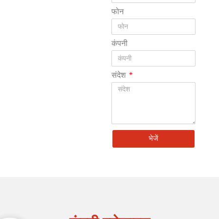
फोन
कंपनी
संदेश
भेजें