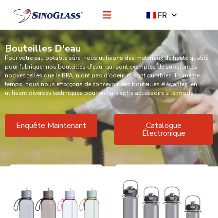
FR
Bouteilles D'eau
Pour votre eau potable sûre, nous utilisons des matériaux de haute qualité
pour fabriquer nos bouteilles d'eau, qui sont exemptes de substances
nocives telles que le BPA, n'ont pas d'odeur et sont durables. En même
temps, nous nous efforçons de concevoir des bouteilles élégantes, en
utilisant diverses techniques pour en faire votre accessoire à la mode.
Enquête Maintenant
Catalogue
Électronique