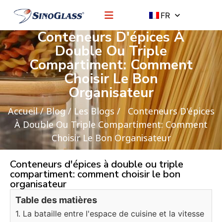
FR
Conteneurs D'épices À
Double Ou Triple
Compartiment: Comment
Choisir Le Bon
Organisateur
Accueil
/
Blog
/
Les Blogs
/ Conteneurs D'épices
À Double Ou Triple Compartiment: Comment
Choisir Le Bon Organisateur
Conteneurs d'épices à double ou triple
compartiment: comment choisir le bon
organisateur
Table des matières
1. La bataille entre l'espace de cuisine et la vitesse