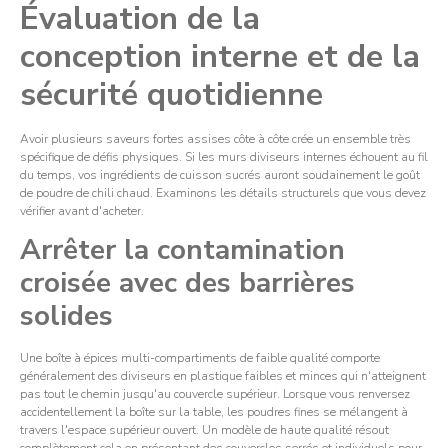
Évaluation de la
conception interne et de la
sécurité quotidienne
Avoir plusieurs saveurs fortes assises côte à côte crée un ensemble très
spécifique de défis physiques. Si les murs diviseurs internes échouent au fil
du temps, vos ingrédients de cuisson sucrés auront soudainement le goût
de poudre de chili chaud. Examinons les détails structurels que vous devez
vérifier avant d'acheter.
Arrêter la contamination
croisée avec des barrières
solides
Une boîte à épices multi-compartiments de faible qualité comporte
généralement des diviseurs en plastique faibles et minces qui n'atteignent
pas tout le chemin jusqu'au couvercle supérieur. Lorsque vous renversez
accidentellement la boîte sur la table, les poudres fines se mélangent à
travers l'espace supérieur ouvert. Un modèle de haute qualité résout
complètement cela en présentant des couvercles serrés et individuels pour