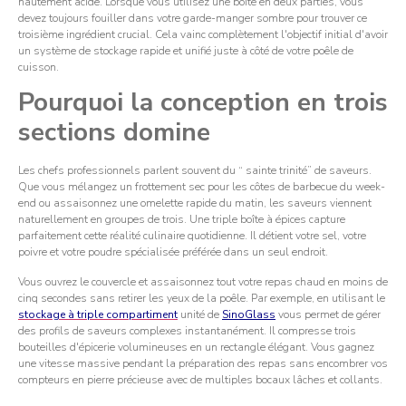
hautement acide. Lorsque vous utilisez une boîte en deux parties, vous
devez toujours fouiller dans votre garde-manger sombre pour trouver ce
troisième ingrédient crucial. Cela vainc complètement l'objectif initial d'avoir
un système de stockage rapide et unifié juste à côté de votre poêle de
cuisson.
Pourquoi la conception en trois
sections domine
Les chefs professionnels parlent souvent du “ sainte trinité” de saveurs.
Que vous mélangez un frottement sec pour les côtes de barbecue du week-
end ou assaisonnez une omelette rapide du matin, les saveurs viennent
naturellement en groupes de trois. Une triple boîte à épices capture
parfaitement cette réalité culinaire quotidienne. Il détient votre sel, votre
poivre et votre poudre spécialisée préférée dans un seul endroit.
Vous ouvrez le couvercle et assaisonnez tout votre repas chaud en moins de
cinq secondes sans retirer les yeux de la poêle. Par exemple, en utilisant le
stockage à triple compartiment
unité de
SinoGlass
vous permet de gérer
des profils de saveurs complexes instantanément. Il compresse trois
bouteilles d'épicerie volumineuses en un rectangle élégant. Vous gagnez
une vitesse massive pendant la préparation des repas sans encombrer vos
compteurs en pierre précieuse avec de multiples bocaux lâches et collants.