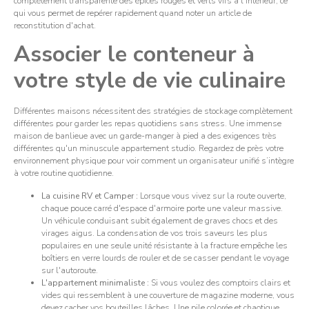
complètement transparente des épices rouges et verts vifs à l'intérieur, ce
qui vous permet de repérer rapidement quand noter un article de
reconstitution d'achat.
Associer le conteneur à
votre style de vie culinaire
Différentes maisons nécessitent des stratégies de stockage complètement
différentes pour garder les repas quotidiens sans stress. Une immense
maison de banlieue avec un garde-manger à pied a des exigences très
différentes qu'un minuscule appartement studio. Regardez de près votre
environnement physique pour voir comment un organisateur unifié s’intègre
à votre routine quotidienne.
La cuisine RV et Camper :
Lorsque vous vivez sur la route ouverte,
chaque pouce carré d'espace d'armoire porte une valeur massive.
Un véhicule conduisant subit également de graves chocs et des
virages aigus. La condensation de vos trois saveurs les plus
populaires en une seule unité résistante à la fracture empêche les
boîtiers en verre lourds de rouler et de se casser pendant le voyage
sur l'autoroute.
L'appartement minimaliste :
Si vous voulez des comptoirs clairs et
vides qui ressemblent à une couverture de magazine moderne, vous
devez cacher vos bouteilles lâches. Une pile colorée et chaotique