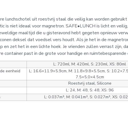
e lunchschotel uit roestvrij staal die veilig kan worden gebruikt
tic is niet ideaal voor magnetron. SAFE•LUNCH is licht en veilig,
eweldige maaltijd die u gisteravond hebt gegeten opnieuw ver
iconen deksel dat voedsel vers houdt. Als je het in de magnetron
en zet het in een lichte hoek. Je vrienden zullen verrast zijn, d
re container past in de grote voor handige en ruimtebesparende 
L: 720ml, M: 420ml, S: 230ml, XS: 80ml
de eenheid
L: 16.6×11.9×5.9cm, M: 11.8×9.8×5.5cm, S: 10.2×7.
7.5×5.0×4.5cm
Roestvrij staal, Silicone
L: 24, M: 48, S: 48, XS: 96
s
L: 0.037m³, M: 0.041m³, S: 0.027m³, XS: 0.0