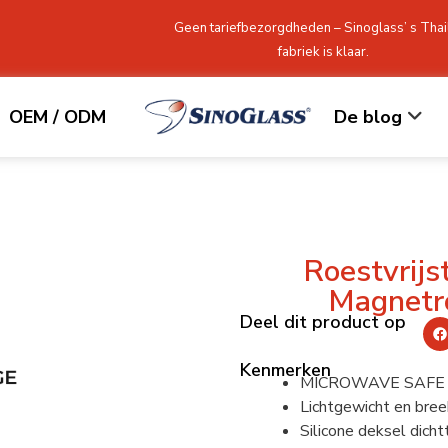
Geen tariefbezorgdheden – Sinoglass’ s Thai
fabriek is klaar.
OEM / ODM
De blog
Roestvrijs
Magnetr
Deel dit product op
Kenmerken
MICROWAVE SAFE dr
Lichtgewicht en bree
Silicone deksel dichtt