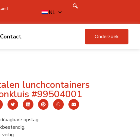
land
NL
Contact
Onderzoek
talen lunchcontainers
onkluis #99504001
aagbare opslag.
kbestendig.
 veilig.