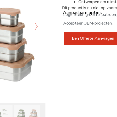
Ontworpen om ruimte 
Dit product is nu niet op voor
Aanpasbare opties
Logo, kleur, grootte, patroon,
Accepteer OEM-projecten.
Een Offerte Aanvragen