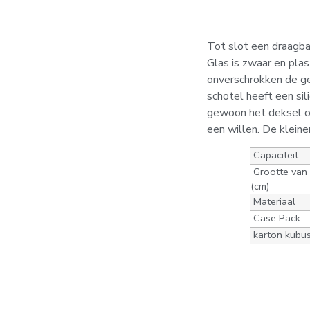
Tot slot een draagbar
Glas is zwaar en plas
onverschrokken de g
schotel heeft een sil
gewoon het deksel op 
een willen. De kleine
Capaciteit
Grootte van 
(cm)
Materiaal
Case Pack
karton kubu