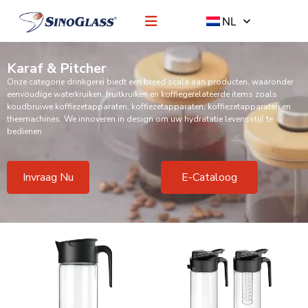
NL
Karaf & Pitcher
Onze categorie drinkgerei biedt een breed scala aan producten, waaronder
eenvoudige waterkruiken, fruitkruiken en koffiegerelateerde items zoals
koudbruiwe koffiezetapparaten, koffiezetapparaten, koffiezetapparaten en
theemachines. We innoveren in design om uw hydratatie levensstijl te
bedienen.
Invraag Nu
E-Cataloog