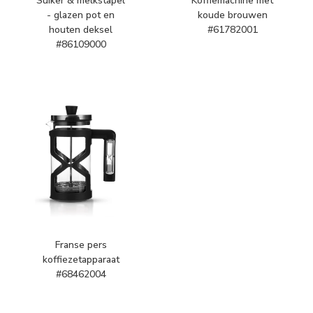
Suiker & melkstapel
Koffiemachine met
- glazen pot en
koude brouwen
houten deksel
#61782001
#86109000
Franse pers
koffiezetapparaat
#68462004