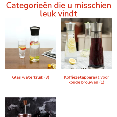
Categorieën die u misschien
leuk vindt
Glas waterkruik
(3)
Koffiezetapparaat voor
koude brouwen
(1)