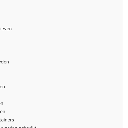
tieven
eden
ren
en
ten
tainers