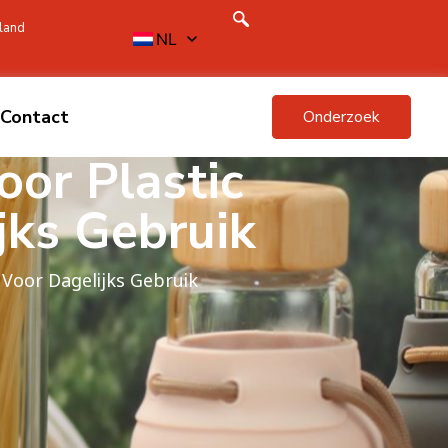
land
NL
Contact
Onderzoek
or Plastic
jks Gebruik
Voor Dagelijks Gebruik