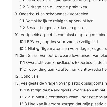
8.1 Recycleerbare materialen die in de producti
8.2 Bijdrage aan duurzame praktijken
9. Onderhoud en schoonmaak voordelen
9.1 Gemakkelijk te reinigen oppervlakken
9.2 Bestand tegen vlekken en geuren
10. Veiligheidsaspecten van plastic opslagcontaine
10.1 BPA-vrije opties voor voedselveiligheid
10.2 Niet-giftige materialen voor dagelijks gebru
11. SinoGlass: Een betrouwbare leverancier van pla
11.1 Overzicht van SinoGlass’ s Expertise in de in
11.2 Toewijding aan kwaliteit en klanttevredenhe
12. Conclusie
13. Veelgestelde vragen over plastic opslagcontain
13.1 Wat zijn de belangrijkste voordelen van het
13.2 Zijn plastic containers veilig voor het opsl
13.3 Hoe kan ik ervoor zorgen dat mijn plastic c