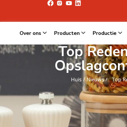
Over ons
Producten
Productie
Top Reden
Opslagcont
Huis
/
Nieuws
/ Top Re