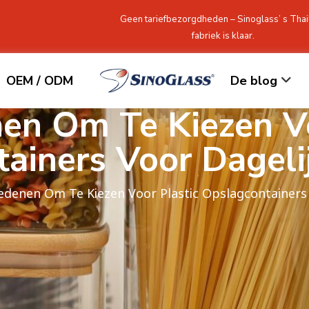
Geen tariefbezorgdheden – Sinoglass’ s Thai
fabriek is klaar.
OEM / ODM
De blog
en Om Te Kiezen Vo
ainers Voor Dageli
denen Om Te Kiezen Voor Plastic Opslagcontainers 