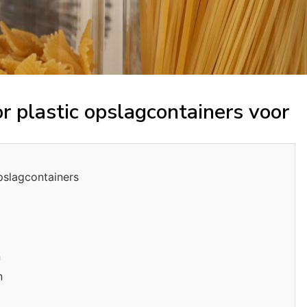
r plastic opslagcontainers voor
pslagcontainers
n
n