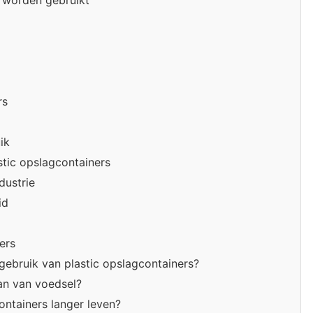
e worden gebruikt
rs
ik
stic opslagcontainers
dustrie
id
ers
 gebruik van plastic opslagcontainers?
aan van voedsel?
ontainers langer leven?