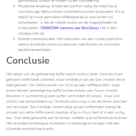
gemakkelijk schoon te maken na een kampeertrip.
Productie-ervaring:
Je hebt een partner nodig die weet hoe je
nauwkeurige, betrouwbare maalmechanismen produceert. Als je
bedrijf op maat gemaakte koffieapparatuur voor buiten wil
ontwikkelen, is het de moeite waard om de mogelijkheden te
onderzoeken.
OEM/ODM-services van SinoGlass
Het is een
strategische zet.
Directe communicatie:
Het opbouwen van een solide productlijn
vereist duidelijke communicatie over specificaties en minimale
bestelhoeveelheden.
Conclusie
Het zetten van de perfecte kop koffie vereist continu leren. Kant-en-klare
gemalen koffie biedt snelheid, maar ontdoet je van de rijke smaken die je
hebt gekozen. De snelle reactie van lucht op open koffiepartikels zorgt
ervoor dat een levendige kop koffie binnen enkele uren flauw smaakt.
Bewaren in luchtdichte glazen potten vermindert dit proces, maar lost
slechts het kernprobleem op. De beste oplossing is om de bonen elke keer
vers te malen. Een handige, handmatige glazen koffiemolen brengt de
smaak van verse koffie overal naartoe, of je nu thuis bent of in een rustig
bos. Door deze gewoonte aan te nemen, verbeter je je ochtendroutine direct.
Het verandert alledaagse momenten in plezierige ervaringen met een
blijvende aantrekkingskracht.