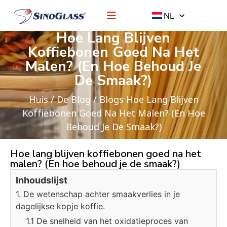
NL
Hoe Lang Blijven
Koffiebonen Goed Na Het
Malen? (En Hoe Behoud Je
De Smaak?)
Huis
/
De Blog
/
Blogs
Hoe Lang Blijven
Koffiebonen Goed Na Het Malen? (En Hoe
Behoud Je De Smaak?)
Hoe lang blijven koffiebonen goed na het
malen? (En hoe behoud je de smaak?)
Inhoudslijst
1. De wetenschap achter smaakverlies in je
dagelijkse kopje koffie.
1.1 De snelheid van het oxidatieproces van