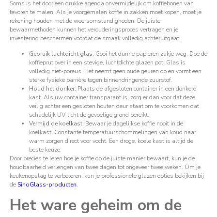
Soms is het door een drukke agenda onvermijdelijk om koffiebonen van
tevoren te malen. Als je voorgemalen koffie in zakken moet kopen, moet je
rekening houden met de weersomstandigheden. De juiste
bewaarmethoden kunnen het verouderingsproces vertragen en je
investering beschermen voordat de smaak volledig achteruitgaat.
Gebruik luchtdicht glas:
Gooi het dunne papieren zakje weg. Doe de
koffieprut over in een stevige, luchtdichte glazen pot. Glas is
volledig niet-poreus. Het neemt geen oude geuren op en vormt een
sterke fysieke barrière tegen binnendringende zuurstof.
Houd het donker:
Plaats de afgesloten container in een donkere
kast. Als uw container transparant is, zorg er dan voor dat deze
veilig achter een gesloten houten deur staat om te voorkomen dat
schadelijk UV-licht de gevoelige grond bereikt.
Vermijd de koelkast:
Bewaar je dagelijkse koffie nooit in de
koelkast. Constante temperatuurschommelingen van koud naar
warm zorgen direct voor vocht. Een droge, koele kast is altijd de
beste keuze.
Door precies te leren hoe je koffie op de juiste manier bewaart, kun je de
houdbaarheid verlengen van twee dagen tot ongeveer twee weken. Om je
keukenopslag te verbeteren, kun je professionele glazen opties bekijken bij
de
SinoGlass-producten
.
Het ware geheim om de