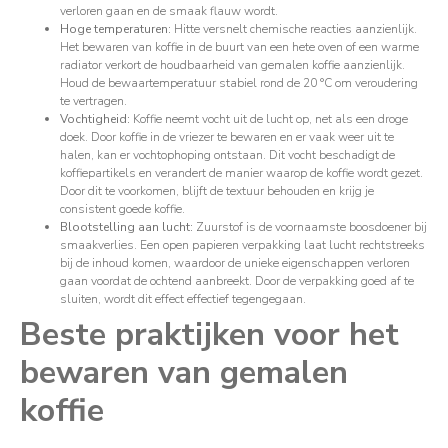
verloren gaan en de smaak flauw wordt.
Hoge temperaturen:
Hitte versnelt chemische reacties aanzienlijk.
Het bewaren van koffie in de buurt van een hete oven of een warme
radiator verkort de houdbaarheid van gemalen koffie aanzienlijk.
Houd de bewaartemperatuur stabiel rond de 20 °C om veroudering
te vertragen.
Vochtigheid:
Koffie neemt vocht uit de lucht op, net als een droge
doek. Door koffie in de vriezer te bewaren en er vaak weer uit te
halen, kan er vochtophoping ontstaan. Dit vocht beschadigt de
koffiepartikels en verandert de manier waarop de koffie wordt gezet.
Door dit te voorkomen, blijft de textuur behouden en krijg je
consistent goede koffie.
Blootstelling aan lucht:
Zuurstof is de voornaamste boosdoener bij
smaakverlies. Een open papieren verpakking laat lucht rechtstreeks
bij de inhoud komen, waardoor de unieke eigenschappen verloren
gaan voordat de ochtend aanbreekt. Door de verpakking goed af te
sluiten, wordt dit effect effectief tegengegaan.
Beste praktijken voor het
bewaren van gemalen
koffie