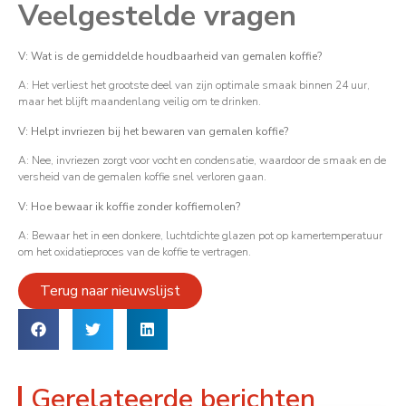
Veelgestelde vragen
V: Wat is de gemiddelde houdbaarheid van gemalen koffie?
A: Het verliest het grootste deel van zijn optimale smaak binnen 24 uur,
maar het blijft maandenlang veilig om te drinken.
V: Helpt invriezen bij het bewaren van gemalen koffie?
A: Nee, invriezen zorgt voor vocht en condensatie, waardoor de smaak en de
versheid van de gemalen koffie snel verloren gaan.
V: Hoe bewaar ik koffie zonder koffiemolen?
A: Bewaar het in een donkere, luchtdichte glazen pot op kamertemperatuur
om het oxidatieproces van de koffie te vertragen.
Terug naar nieuwslijst
Gerelateerde berichten