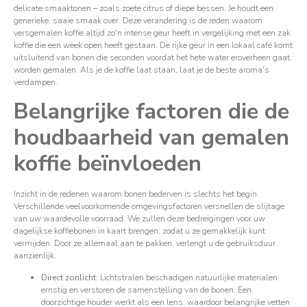
delicate smaaktonen – zoals zoete citrus of diepe bessen. Je houdt een
generieke, saaie smaak over. Deze verandering is de reden waarom
versgemalen koffie altijd zo'n intense geur heeft in vergelijking met een zak
koffie die een week open heeft gestaan. De rijke geur in een lokaal café komt
uitsluitend van bonen die seconden voordat het hete water eroverheen gaat,
worden gemalen. Als je de koffie laat staan, laat je de beste aroma's
verdampen.
Belangrijke factoren die de
houdbaarheid van gemalen
koffie beïnvloeden
Inzicht in de redenen waarom bonen bederven is slechts het begin.
Verschillende veelvoorkomende omgevingsfactoren versnellen de slijtage
van uw waardevolle voorraad. We zullen deze bedreigingen voor uw
dagelijkse koffiebonen in kaart brengen, zodat u ze gemakkelijk kunt
vermijden. Door ze allemaal aan te pakken, verlengt u de gebruiksduur
aanzienlijk.
Direct zonlicht:
Lichtstralen beschadigen natuurlijke materialen
ernstig en verstoren de samenstelling van de bonen. Een
doorzichtige houder werkt als een lens, waardoor belangrijke vetten