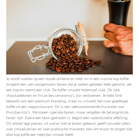
Je wordt wakker op een koude ochtend en hebt zin in een warme kop koffie.
Je opent een zak voorgemalen bonen die je weken geleden hebt gekocht, zet
een kop en neemt een slok. De koffie smaakt helemaal vlak. De rijke
chocoladetonen en frisse bessenaroma's zijn verdwenen. Je hebt flink
betaald voor een premium branding, maar nu smaakt het naar goedkope
koffie uit een wegrestaurant. Dit is een veelvoorkomende frustratie voor
thuisbarista's. We kopen speciale bonen, maar vergeten de belangrijkste
factor: tijd. Zodra een boon gemalen is, begint een razendsnelle aftelling.
Dit artikel legt precies uit wat er met je bonen gebeurt, geeft concrete cijfers
over smaakverlies en laat praktische manieren zien om ervoor te zorgen dat
elke kop koffie een heerlijke smaak heeft.