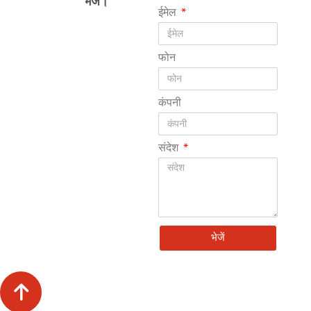
भेजें।
ईमेल
फोन
कंपनी
संदेश
भेजें