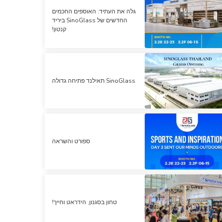
גלה את העתיד: האוספים החכמים
החדשים של SinoGlass ביריד
קנטון!
SinoGlass תאילנד פתיחה גדולה
ספורט והשראה
טחון בסגנון, הידראט וחייך!