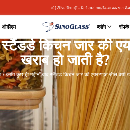
कोई टैरिफ चिंता नहीं – सिनोग्लास’ थाईलैंड का कारखाना तैय
/ ओडीएम
ब्लॉग
संपर्क 
ें स्टैंडर्ड किचन जार की ए
खराब हो जाती है?
ग
/
ब्लॉग
कुछ ही महीनों बाद स्टैंडर्ड किचन जार की एयरटाइट सील क्यों ख