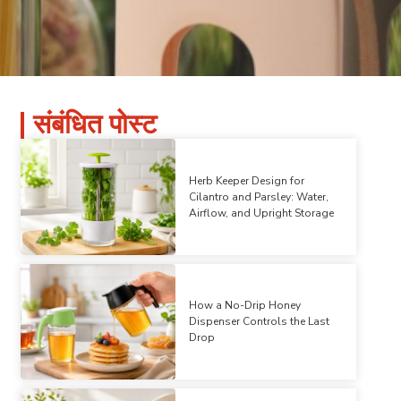
संबंधित पोस्ट
Herb Keeper Design for
Cilantro and Parsley: Water,
Airflow, and Upright Storage
How a No-Drip Honey
Dispenser Controls the Last
Drop