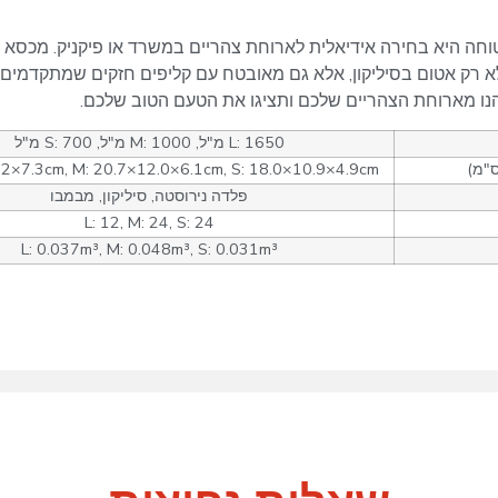
וחה היא בחירה אידיאלית לארוחת צהריים במשרד או פיקניק. מכסא
לא רק אטום בסיליקון, אלא גם מאובטח עם קליפים חזקים שמתקדמים 
הנו מארוחת הצהריים שלכם ותציגו את הטעם הטוב שלכם.
L: 1650 מ"ל, M: 1000 מ"ל, S: 700 מ"ל
ס"מ)
.2×7.3cm, M: 20.7×12.0×6.1cm, S: 18.0×10.9×4.9cm
פלדה נירוסטה, סיליקון, מבמבו
L: 12, M: 24, S: 24
L: 0.037m³, M: 0.048m³, S: 0.031m³