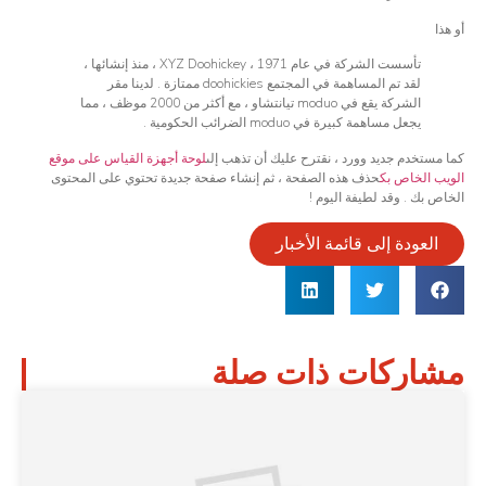
أو هذا
تأسست الشركة في عام 1971 ، XYZ Doohickey ، منذ إنشائها ،
لقد تم المساهمة في المجتمع doohickies ممتازة . لدينا مقر
الشركة يقع في moduo تيانتشاو ، مع أكثر من 2000 موظف ، مما
يجعل مساهمة كبيرة في moduo الضرائب الحكومية .
كما مستخدم جديد وورد ، نقترح عليك أن تذهب إلى
لوحة أجهزة القياس على موقع
الويب الخاص بك
حذف هذه الصفحة ، ثم إنشاء صفحة جديدة تحتوي على المحتوى
الخاص بك . وقد لطيفة اليوم !
العودة إلى قائمة الأخبار
مشاركات ذات صلة