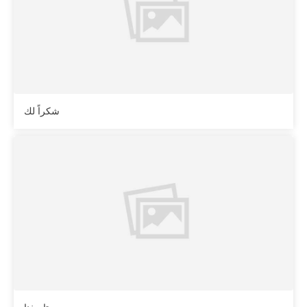
شكراً لك