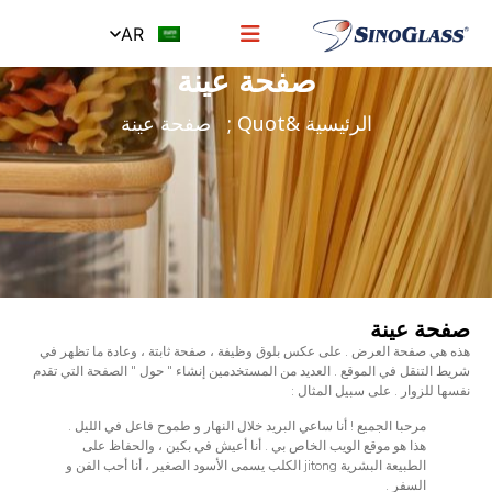
AR
صفحة عينة
الرئيسية
&quot ; صفحة عينة
صفحة عينة
هذه هي صفحة العرض . على عكس بلوق وظيفة ، صفحة ثابتة ، وعادة ما تظهر في
شريط التنقل في الموقع . العديد من المستخدمين إنشاء " حول " الصفحة التي تقدم
نفسها للزوار . على سبيل المثال :
مرحبا الجميع ! أنا ساعي البريد خلال النهار و طموح فاعل في الليل .
هذا هو موقع الويب الخاص بي . أنا أعيش في بكين ، والحفاظ على
الطبيعة البشرية jitong الكلب يسمى الأسود الصغير ، أنا أحب الفن و
السفر .