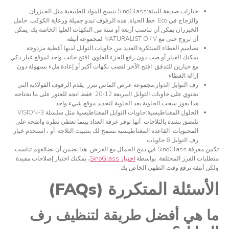
خيارات صديقة للبيئة:
SinoGlass ينسج المواد الطبيعية مثل الخيزران
والزجاج في Eco. خط الحياة. هذه الرفوف تبدو جميلة ورعاية الكوكب. حامل
الخيزران يمكن أن تناسب أربعة أو ستة من النكهات العليا الخاصة بك. يمكن
أن تزوج حتى مع NATURALIST O / V لمجموعة أنيقة.
تصاميم الغطاء المبتكرة:
العديد من حاويات التوابل لديها أغطية مزدوجة.
يمكنك الغبار أو صب دون رفع الجزء العلوي. افتح جانب واحد لموقع غبار ذكي
مع خيارين للتدفق. افتح الآخر لتصب نكهات أكبر أو إعادة ملء بسهولة دون
إزالة الغطاء.
رف التوابل الدوار:
مجموعة عرض الماس تبرز. يقدم الرفوف الفولاذية التي
تحتوي على حاويات التوابل المربعة 12-20. فقط اتجه للعثور على ما تحتاجه.
هذا يفوز سحب الحاوية بعد الحاوية لتحديد موقع شيء واحد.
الحلول المغناطيسية:
حاويات التوابل المغناطيسية مثل سلسلة VISION-3
تلتصق بشدة بالثلاجات. أنها توفر غرفة العداد بينما تعطي نظرة واضحة على
المحتويات. القاعدة المغناطيسية تسمح لك بتثبيت الثلاجة. أو ، استخدم خيار
رف التوابل 6 حاويات.
تكمن معرفة SinoGlass في دمج الجمال مع الغرض. هذا يضمن أن بضائعهم تناسب
متطلبات الفرز المختلفة. بواسطة
اختيار SinoGlass
، يمكنك اختيار إصلاحات مفيدة
ولكن أنيقة ترفع وقت الطهي الخاص بك.
الأسئلة المتكررة (FAQs)
ما هي أفضل طريقة لتنظيف رف