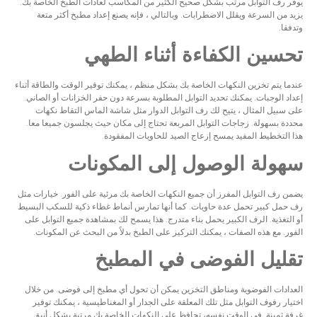
يوفر رف التوابل مرتب بشكل صحيح الكثير من المكاسب لعادات الطبخ الخاصة بك.
يزيد من السرعة ويقلل الاضطرابات. وبالتالي ، فإنه يصنع إعداد مطبخ أكثر متعة
وتدفقا.
تحسين الكفاءة أثناء الطهي
عندما يتم تخزين النكهات الخاصة بك بشكل منظم ، يمكنك توفير الوقت والطاقة أثناء
إعداد الوجبات. يمكنك تحديد التوابل المطلوبة بسرعة دون حفر الخزانات أو الصاني.
على سبيل المثال ، يتيح لك رف التوابل الدوار مثل شاشة الماس التقاط نكهات
محددة بسهولة. زجاجات التوابل المربعة تحتاج إلى مكان حيث يجلسون جميعا معا.
هذا التخطيط المفيد يمسح إزعاج الصيد للحاويات المفقودة.
سهولة الوصول إلى المكونات
يضمن رف التوابل المفرز أن جميع النكهات الخاصة بك مرئية على الفور. خيارات مثل
رف حمل كبير تحمل عدة حاويات. كما أنها تمارس أنماط غطاء ذكية للسكب البسيط
أو التغذية. الرف الكبير يحمل بناء متدرج. هذا يسمح لك بمشاهدة جميع التوابل على
الفور. مع هذه الصفات ، يمكنك التركيز على الطبخ بدلاً من البحث عن المكونات.
تقليل الفوضى في المطبخ
العدادات الفوضوية ومناطق التخزين يمكن أن تحول أي مطبخ إلى فوضى. من خلال
اختيار رفوف التوابل مثل تلك المعلقة على الجدار أو المغناطيسية ، يمكنك توفير
غرفة ثمينة. في الوقت نفسه، تحافظ على النكهات الخاصة بك مرتبة بشكل أنيق.