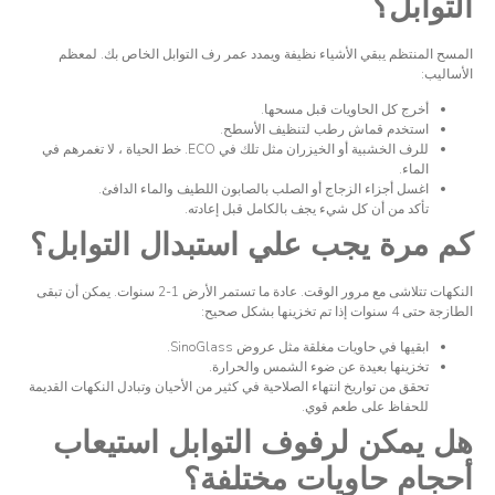
التوابل؟
المسح المنتظم يبقي الأشياء نظيفة ويمدد عمر رف التوابل الخاص بك. لمعظم
الأساليب:
أخرج كل الحاويات قبل مسحها.
استخدم قماش رطب لتنظيف الأسطح.
للرف الخشبية أو الخيزران مثل تلك في ECO. خط الحياة ، لا تغمرهم في
الماء.
اغسل أجزاء الزجاج أو الصلب بالصابون اللطيف والماء الدافئ.
تأكد من أن كل شيء يجف بالكامل قبل إعادته.
كم مرة يجب علي استبدال التوابل؟
النكهات تتلاشى مع مرور الوقت. عادة ما تستمر الأرض 1-2 سنوات. يمكن أن تبقى
الطازجة حتى 4 سنوات إذا تم تخزينها بشكل صحيح:
ابقيها في حاويات مغلقة مثل عروض SinoGlass.
تخزينها بعيدة عن ضوء الشمس والحرارة.
تحقق من تواريخ انتهاء الصلاحية في كثير من الأحيان وتبادل النكهات القديمة
للحفاظ على طعم قوي.
هل يمكن لرفوف التوابل استيعاب
أحجام حاويات مختلفة؟