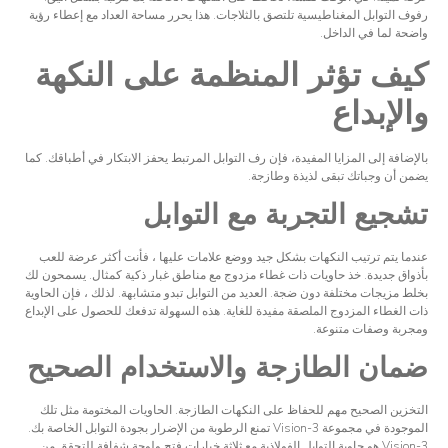
رفوف التوابل المغناطيسية تلتصق بالثلاجات. هذا يحرر مساحة العداد مع إعطاء رؤية
واضحة لما في الداخل.
كيف تؤثر المنظمة على النكهة
والإبداع
بالإضافة إلى المزايا المفيدة، فإن رف التوابل المرتبط يحفز الابتكار في أطباقك. كما
يضمن أن وجباتك تبقى لذيذة وطازجة.
تشجيع التجربة مع التوابل
عندما يتم ترتيب النكهات بشكل جيد ووضع علامات عليها ، فأنت أكثر عرضة للعب
بأذواق جديدة. خذ حاويات ذات غطاء مزدوج مع مناطق غبار ذكية كمثال. يسمحون لك
بخلط مزيجات مختلفة دون ضجة. العديد من التوابل تبدو متشابهة. لذلك ، فإن الحاوية
ذات الغطاء المزدوج الملصقة مفيدة للغاية. هذه السهولة تدفعك للحصول على الإبداع
ومجربة وصفات متنوعة.
ضمان الطازجة والاستخدام الصحيح
التخزين الصحيح مهم للحفاظ على النكهات الطازجة. الحاويات المختومة مثل تلك
الموجودة في مجموعة Vision-3 تمنع الرطوبة من الإضرار بجودة التوابل الخاصة بك.
Vision-3 هو حاوية التوابل الفولاذية مع ثلاثة خيارات فتح ولوحة شفافة للتحقق من