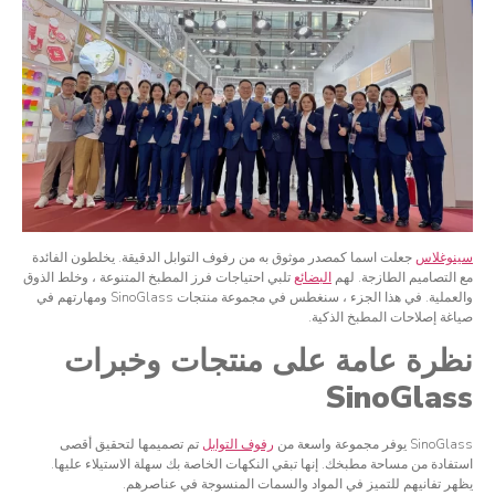
سينوغلاس
جعلت اسما كمصدر موثوق به من رفوف التوابل الدقيقة. يخلطون الفائدة
مع التصاميم الطازجة. لهم
البضائع
تلبي احتياجات فرز المطبخ المتنوعة ، وخلط الذوق
والعملية. في هذا الجزء ، سنغطس في مجموعة منتجات SinoGlass ومهارتهم في
صياغة إصلاحات المطبخ الذكية.
نظرة عامة على منتجات وخبرات
SinoGlass
SinoGlass يوفر مجموعة واسعة من
رفوف التوابل
تم تصميمها لتحقيق أقصى
استفادة من مساحة مطبخك. إنها تبقي النكهات الخاصة بك سهلة الاستيلاء عليها.
يظهر تفانيهم للتميز في المواد والسمات المنسوجة في عناصرهم.