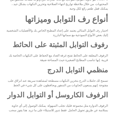
المحتويات. من خلال ملاحظة تواريخ انتهاء الصلاحية وتخزين النكهات بشكل جيد ،
يمكنك قفل طعم رائع لكل وجبة.
أنواع رف التوابل وميزاتها
اختيار رف التوابل المثالي يعتمد على إعداد المطبخ الخاص بك والأفضليات الشخصية.
إليك بعض الأنواع النموذجية مع سماتها البارزة.
رفوف التوابل المثبتة على الحائط
الرفوف المعلقة على الحائط تفتح غرفة العداد مع الحفاظ على النكهات الخاصة بك
قريبة. إنها تناسب المطابخ الصغيرة حيث المساحة ضيقة.
منظمي التوابل الدرج
تسمح لك حاملات الدرج بتخزين النكهات مسطحة لمشاهدة سريعة عند انزلاق علب
مفتوحة. إنهم يمنعون الحاويات من التدهور ويحافظون على كل شيء في الخط.
الرفوف الكاروسل أو التوابل الدوار
الرفوف الدوارة مثل مجموعة فليك تجلب السهولة. يمكنك الوصول إلى أي حاوية
بسلاسة عن طريق تحويل الحامل. فقط تدور للاستيلاء على ما تريد. هذا يفوز سحب