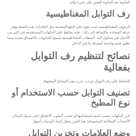
الحاوية بعد الحاوية للعثور على شيء واحد.
رف التوابل المغناطيسية
الرفوف المغناطيسية تثبت بقوة على البقع المعدنية مثل الثلاجات. هذه الصفة توفر
غرفة المضادة. بالإضافة إلى ذلك ، فإنه يحافظ على النكهات المستخدمة في كثير من
الأحيان في متناول اليد. السفلات المغناطيسية تسمح للحاويات بالالتصاق بشدة بينما
تظهر قمم واضحة لمعرفة ما في الداخل.
نصائح لتنظيم رف التوابل
بفعالية
للحفاظ على رف التوابل مرتب، جرب هذه النصائح المعقولة:
تصنيف التوابل حسب الاستخدام أو
نوع المطبخ
فرز النكهات حسب كمية استخدامها أو حسب أسلوب الأطباق (على سبيل المثال ،
الأعشاب الإيطالية المجموعة). هذا الفرز يجعل إعداد الوجبات أسهل.
وضع العلامات وتخزين التوابل