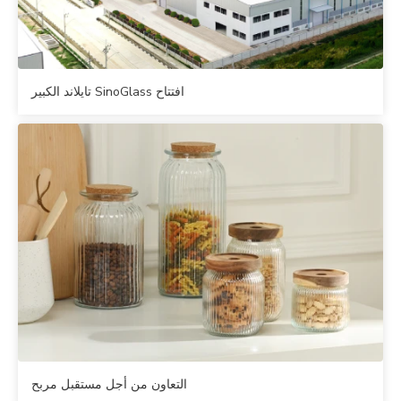
افتتاح SinoGlass تايلاند الكبير
التعاون من أجل مستقبل مربح